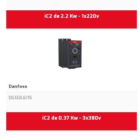
iC2 de 2.2 Kw - 1x220v
Danfoss
DG132L6115
iC2 de 0.37 Kw - 3x380v