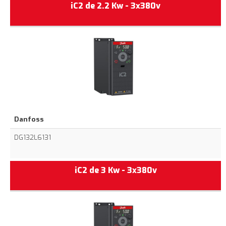
iC2 de 2.2 Kw - 3x380v
Danfoss
DG132L6131
iC2 de 3 Kw - 3x380v