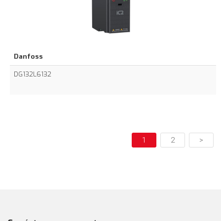
Danfoss
DG132L6132
1
2
>