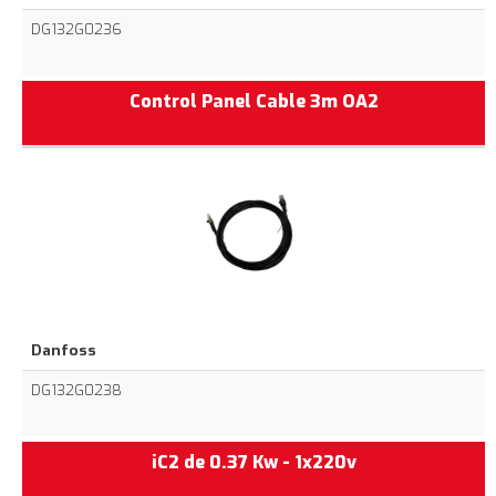
DG132G0236
Control Panel Cable 3m OA2
Danfoss
DG132G0238
iC2 de 0.37 Kw - 1x220v