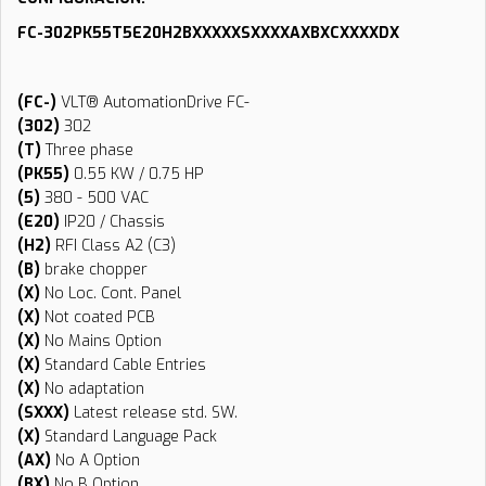
FC-302PK55T5E20H2BXXXXXSXXXXAXBXCXXXXDX
(FC-)
VLT® AutomationDrive FC-
(302)
302
(T)
Three phase
(PK55)
0.55 KW / 0.75 HP
(5)
380 - 500 VAC
(E20)
IP20 / Chassis
(H2)
RFI Class A2 (C3)
(B)
brake chopper
(X)
No Loc. Cont. Panel
(X)
Not coated PCB
(X)
No Mains Option
(X)
Standard Cable Entries
(X)
No adaptation
(SXXX)
Latest release std. SW.
(X)
Standard Language Pack
(AX)
No A Option
(BX)
No B Option