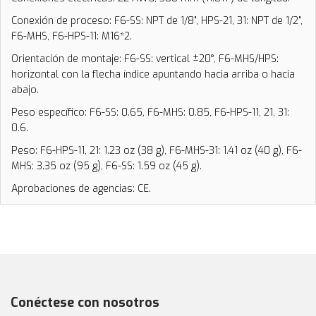
Conexión de proceso: F6-SS: NPT de 1/8", HPS-21, 31: NPT de 1/2",
F6-MHS, F6-HPS-11: M16*2.
Orientación de montaje: F6-SS: vertical ±20°, F6-MHS/HPS:
horizontal con la flecha índice apuntando hacia arriba o hacia
abajo.
Peso específico: F6-SS: 0.65, F6-MHS: 0.85, F6-HPS-11, 21, 31:
0.6.
Peso: F6-HPS-11, 21: 1.23 oz (38 g), F6-MHS-31: 1.41 oz (40 g), F6-
MHS: 3.35 oz (95 g), F6-SS: 1.59 oz (45 g).
Aprobaciones de agencias: CE.
Conéctese con nosotros