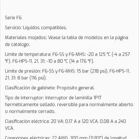
Serie F6
Servicio: Líquidos compatibles.
Materiales mojados: Véase la tabla de modelos en la página
de catálogo.
Límite de temperatura: F6-SS y F6-MHS: -20 a 125 °C (-4 a 257
°F). F6-HPS-11, 21, 31: -10 a 80 °C (14 a 176 °F).
Límite de presión: F6-SS y F6-MHS: 15 bar (218 psi). F6-HPS-11,
21, 31: 8 bar (116 psi).
Clasificación de gabinete: Propósito general.
Tipo de interruptor: Interruptor de laminilla 1P1T
herméticamente sellado, reversible para normalmente abierto
o normalmente cerrado.
Clasificación eléctrica: 20 VA: 0.17 A a 120 VCA, 0.08 A a 240
VCA.
Conexiones eléctricas: 22 AWG, 300 mm (11.811") de longitud.