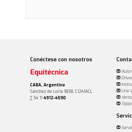
Conéctese con nosotros
Conta
Equitécnica
Autom
Drive
Instr
CABA, Argentina
Line 
Sánchez de Loria 1838, C1241ACL
Venta
T
54 11
4912-4590
Table
Servic
Servi