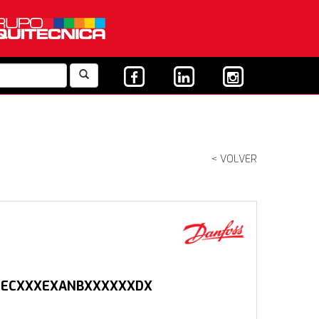
< VOLVER
MECXXXEXANBXXXXXXDX