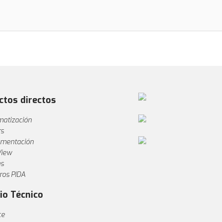
ctos directos
atización
rs
umentación
View
s
ros PIDA
io Técnico
ce