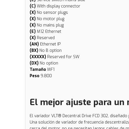
(C)
With display connector
(X)
No sensor plugs
(X)
No motor plug
(X)
No mains plug
(E)
M12 Ethernet
(X)
Reserved
(AN)
Ethernet IP
(BX)
No B option
(XXXXX)
Reserved for SW
(DX)
No option
Tamaño
MF1
Peso
9.800
El mejor ajuste para un
El variador VLT®
Decentral Drive FCD 302, diseñado p
Una solución de variador de frecuencia descentrali
cerca del motor, no se necesitan largos cables de 