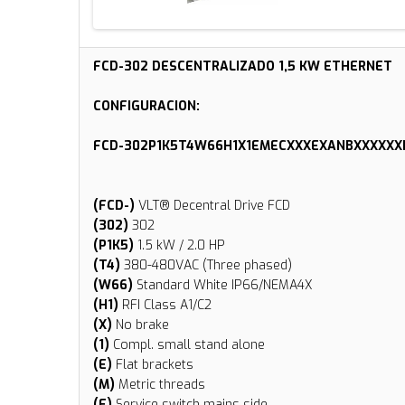
FCD-302 DESCENTRALIZADO 1,5 KW ETHERNET
CONFIGURACION:
FCD-302P1K5T4W66H1X1EMECXXXEXANBXXXXXX
(FCD-)
VLT® Decentral Drive FCD
(302)
302
(P1K5)
1.5 kW / 2.0 HP
(T4)
380-480VAC (Three phased)
(W66)
Standard White IP66/NEMA4X
(H1)
RFI Class A1/C2
(X)
No brake
(1)
Compl. small stand alone
(E)
Flat brackets
(M)
Metric threads
(E)
Service switch mains side